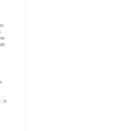
as,
s
 de
 de
a,
, lo