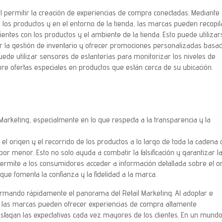
l permitir la creación de experiencias de compra conectadas. Mediante
n los productos y en el entorno de la tienda, las marcas pueden recopil
lientes con los productos y el ambiente de la tienda. Esto puede utiliza
rar la gestión de inventario y ofrecer promociones personalizadas basa
ede utilizar sensores de estanterías para monitorizar los niveles de
sobre ofertas especiales en productos que están cerca de su ubicación.
Marketing, especialmente en lo que respecta a la transparencia y la
 el origen y el recorrido de los productos a lo largo de toda la cadena 
por menor. Esto no solo ayuda a combatir la falsificación y garantizar l
permite a los consumidores acceder a información detallada sobre el o
 que fomenta la confianza y la fidelidad a la marca.
ormando rápidamente el panorama del Retail Marketing. Al adoptar e
a, las marcas pueden ofrecer experiencias de compra altamente
sfagan las expectativas cada vez mayores de los clientes. En un mund