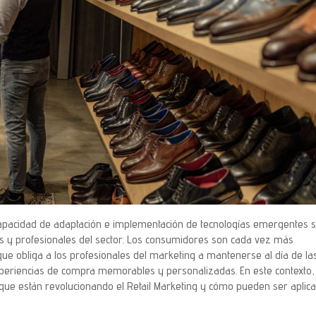
 capacidad de adaptación e implementación de tecnologías emergentes 
s y profesionales del sector. Los consumidores son cada vez más
que obliga a los profesionales del marketing a mantenerse al día de la
experiencias de compra memorables y personalizadas. En este contexto,
que están revolucionando el Retail Marketing y cómo pueden ser aplic